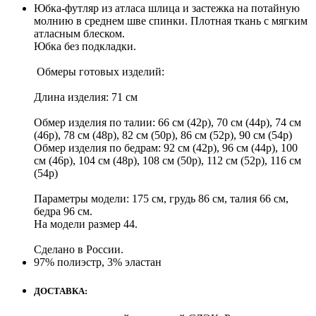
Юбка-футляр из атласа шлица и застежка на потайную
молнию в среднем шве спинки. Плотная ткань с мягким
атласным блеском.
Юбка без подкладки.
Обмеры готовых изделий:
Длина изделия: 71 см
Обмер изделия по талии: 66 см (42р), 70 см (44р), 74 см
(46р), 78 см (48р), 82 см (50р), 86 см (52р), 90 см (54р)
Обмер изделия по бедрам: 92 см (42р), 96 см (44р), 100
см (46р), 104 см (48р), 108 см (50р), 112 см (52р), 116 см
(54р)
Параметры модели: 175 см, грудь 86 см, талия 66 см,
бедра 96 см.
На модели размер 44.
Сделано в России.
97% полиэстр, 3% эластан
ДОСТАВКА: